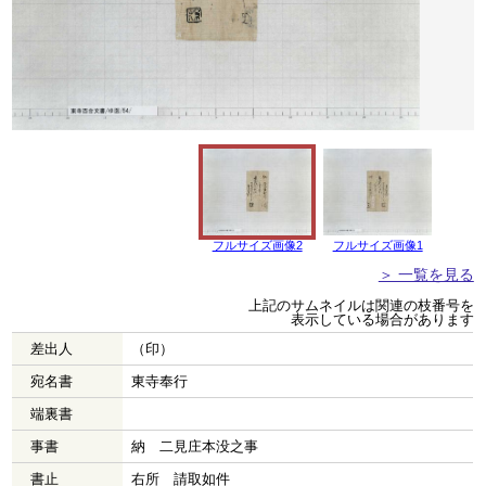
フルサイズ画像2
フルサイズ画像1
＞ 一覧を見る
上記のサムネイルは関連の枝番号を
表示している場合があります
差出人
（印）
宛名書
東寺奉行
端裏書
事書
納 二見庄本没之事
書止
右所 請取如件