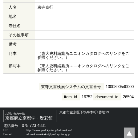
人名
東寺奉行
地名
寺社名
その他事項
備考
刊本
（東大史料編纂所ユニオンカタログへのリンクをご
参照ください。）
影写本
（東大史料編纂所ユニオンカタログへのリンクをご
参照ください。）
東寺文書検索システムの文書番号
1000890540000
item_id
16752
document_id
26594
京都市左京区下鴨半木町1番地29
お問い合わせ先
京都府立京都学・歴彩館
075-723-4831
電話番号：
URL ：
http://www.pref.kyoto.jp/rekisaikan/
E-mail：
rekisaikan-kikaku@pref.kyoto.lg.jp