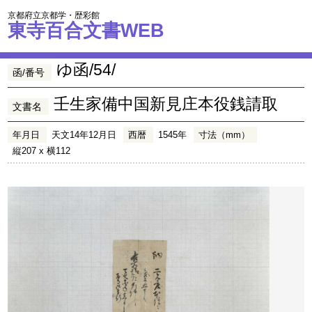
京都府立京都学・歴彩館
東寺百合文書WEB
ゆ函/54/
函/番号
壬生家備中国新見庄本役銭請取
文書名
年月日
天文14年12月日
西暦
1545年
寸法（mm）
縦207 x 横112