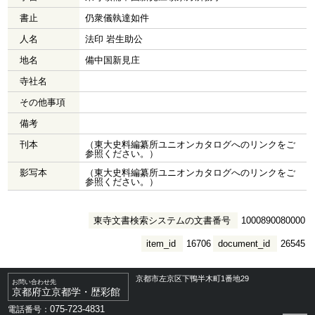
書止
仍衆儀執達如件
人名
法印 岩生助公
地名
備中国新見庄
寺社名
その他事項
備考
刊本
（東大史料編纂所ユニオンカタログへのリンクをご
参照ください。）
影写本
（東大史料編纂所ユニオンカタログへのリンクをご
参照ください。）
東寺文書検索システムの文書番号
1000890080000
item_id
16706
document_id
26545
京都市左京区下鴨半木町1番地29
お問い合わせ先
京都府立京都学・歴彩館
075-723-4831
電話番号：