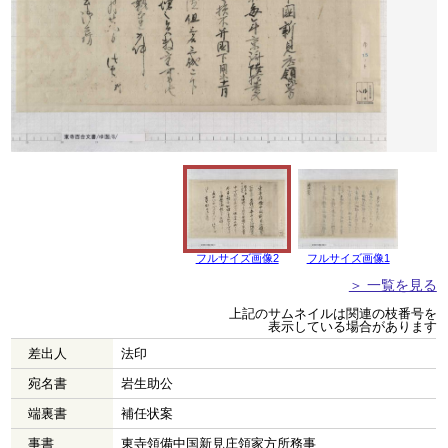
フルサイズ画像2
フルサイズ画像1
＞ 一覧を見る
上記のサムネイルは関連の枝番号を
表示している場合があります
差出人
法印
宛名書
岩生助公
端裏書
補任状案
事書
東寺領備中国新見庄領家方所務事