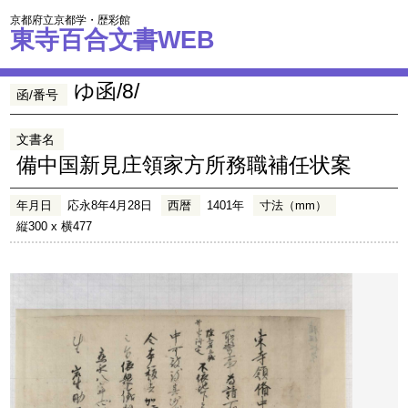
京都府立京都学・歴彩館
東寺百合文書WEB
ゆ函/8/
函/番号
文書名
備中国新見庄領家方所務職補任状案
年月日
応永8年4月28日
西暦
1401年
寸法（mm）
縦300 x 横477