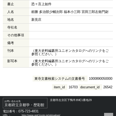
書止
恐々言上如件
人名
頼勝 多治部少輔次郎 福本小三郎 宮田三郎左衛門尉
地名
新見庄
寺社名
その他事項
備考
刊本
（東大史料編纂所ユニオンカタログへのリンクをご
参照ください。）
影写本
（東大史料編纂所ユニオンカタログへのリンクをご
参照ください。）
東寺文書検索システムの文書番号
1000890050000
item_id
16703
document_id
26542
京都市左京区下鴨半木町1番地29
お問い合わせ先
京都府立京都学・歴彩館
075-723-4831
電話番号：
URL ：
http://www.pref.kyoto.jp/rekisaikan/