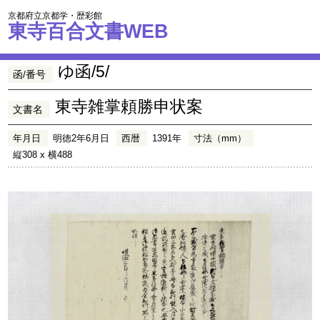
京都府立京都学・歴彩館
東寺百合文書WEB
ゆ函/5/
函/番号
東寺雑掌頼勝申状案
文書名
年月日
明徳2年6月日
西暦
1391年
寸法（mm）
縦308 x 横488