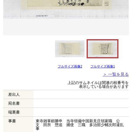
フルサイズ画像2
フルサイズ画像1
＞ 一覧を見る
上記のサムネイルは関連の枝番号を
表示している場合があります
差出人
宛名書
端裏書
事書
東寺雑掌頼勝申 当寺領備中国新見庄領家職 公
文 田所 惣追 捕使 三職 多治部少輔次郎違乱
事