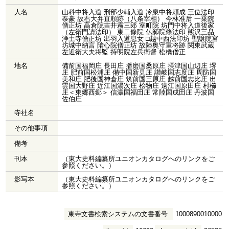
人名
山科中将入道 刑部少輔入道 冷泉中将頼成 三位法印
泰豪 故右大弁直頼跡（八条宰相） 今林准后 一乗院
僧正坊 高倉院吉井霧三郎 室町院 坊門中将入道後家
（左衛門請法印） 東二條院 仏師院條法印 熊沢三品
浄土寺僧正坊 出羽入道息女 □越中西法印坊 聖譲院宮
坊城中納言 隋心院僧正坊 故陸奥守重将跡 関東武蔵
左近衛大夫将監 持明院左兵衛督 松橋僧正
地名
備前国福岡庄 長田庄 播磨国桑原庄 摂津国山辺庄 堺
庄 肥前国松浦庄 備中国新見庄 讃岐国志度庄 周防国
美和庄 肥後国神倉庄 筑前国三原庄 越前国志比庄 出
雲国大野庄 近江国湯次庄 桧物庄 遠江国原田庄 村櫛
庄＜東郷西郷＞ 信濃国福田庄 常陸国成田庄 丹波国
佐伯庄
寺社名
その他事項
備考
刊本
（東大史料編纂所ユニオンカタログへのリンクをご
参照ください。）
影写本
（東大史料編纂所ユニオンカタログへのリンクをご
参照ください。）
東寺文書検索システムの文書番号
1000890010000