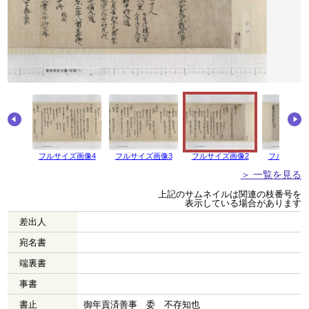
画像5
フルサイズ画像4
フルサイズ画像3
フルサイズ画像2
フルサイズ
＞ 一覧を見る
上記のサムネイルは関連の枝番号を
表示している場合があります
差出人
宛名書
端裏書
事書
書止
御年貢済善事 委 不存知也