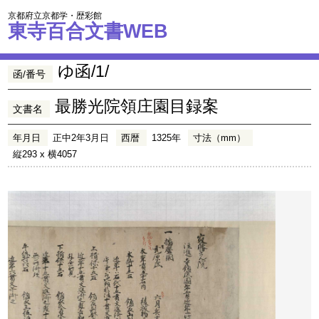
京都府立京都学・歴彩館
東寺百合文書WEB
ゆ函/1/
函/番号
最勝光院領庄園目録案
文書名
年月日
正中2年3月日
西暦
1325年
寸法（mm）
縦293 x 横4057