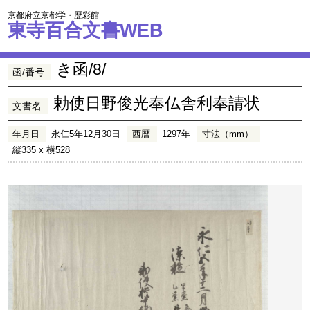
京都府立京都学・歴彩館
東寺百合文書WEB
き函/8/
函/番号
勅使日野俊光奉仏舎利奉請状
文書名
年月日
永仁5年12月30日
西暦
1297年
寸法（mm）
縦335 x 横528