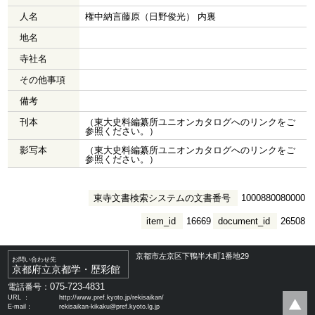
人名
権中納言藤原（日野俊光） 内裏
地名
寺社名
その他事項
備考
刊本
（東大史料編纂所ユニオンカタログへのリンクをご
参照ください。）
影写本
（東大史料編纂所ユニオンカタログへのリンクをご
参照ください。）
東寺文書検索システムの文書番号
1000880080000
item_id
16669
document_id
26508
京都市左京区下鴨半木町1番地29
お問い合わせ先
京都府立京都学・歴彩館
075-723-4831
電話番号：
URL ：
http://www.pref.kyoto.jp/rekisaikan/
E-mail：
rekisaikan-kikaku@pref.kyoto.lg.jp