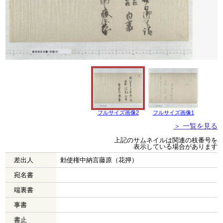
フルサイズ画像2
フルサイズ画像1
＞ 一覧を見る
上記のサムネイルは関連の枝番号を
表示している場合があります
差出人
勅使権中納言藤原（花押）
宛名書
端裏書
事書
書止