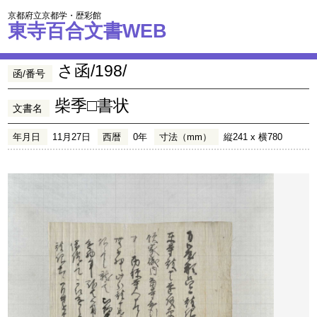
京都府立京都学・歴彩館
東寺百合文書WEB
さ函/198/
函/番号
柴季□書状
文書名
年月日
11月27日
西暦
0年
寸法（mm）
縦241 x 横780