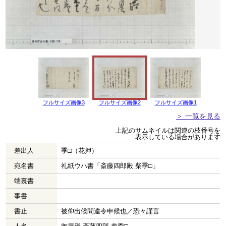
フルサイズ画像3
フルサイズ画像2
フルサイズ画像1
＞ 一覧を見る
上記のサムネイルは関連の枝番号を
表示している場合があります
差出人
季□（花押）
宛名書
礼紙ウハ書「斎藤四郎殿 柴季□」
端裏書
事書
書止
被仰出候間違令申候也／恐々謹言