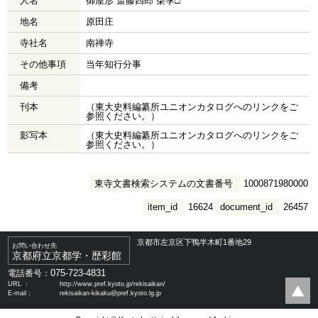
人名
御屋形 斎藤四郎 柴季□
地名
原田庄
寺社名
南禅寺
その他事項
当年知行分事
備考
刊本
（東大史料編纂所ユニオンカタログへのリンクをご
参照ください。）
影写本
（東大史料編纂所ユニオンカタログへのリンクをご
参照ください。）
東寺文書検索システムの文書番号
1000871980000
item_id
16624
document_id
26457
京都市左京区下鴨半木町1番地29
お問い合わせ先
京都府立京都学・歴彩館
075-723-4831
電話番号：
URL ：
http://www.pref.kyoto.jp/rekisaikan/
E-mail：
rekisaikan-kikaku@pref.kyoto.lg.jp