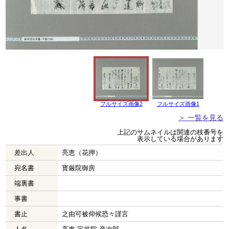
フルサイズ画像2
フルサイズ画像1
＞ 一覧を見る
上記のサムネイルは関連の枝番号を
表示している場合があります
差出人
亮恵（花押）
宛名書
寳厳院御房
端裏書
事書
書止
之由可被仰候恐々謹言