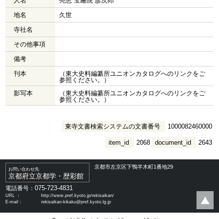
人名
亮恵 宝厳院 彦次郎
地名
久世
寺社名
その他事項
備考
刊本
（東大史料編纂所ユニオンカタログへのリンクをご
参照ください。）
影写本
（東大史料編纂所ユニオンカタログへのリンクをご
参照ください。）
東寺文書検索システムの文書番号
1000082460000
item_id
2068
document_id
2643
京都市左京区下鴨半木町1番地29
お問い合わせ先
京都府立京都学・歴彩館
075-723-4831
電話番号：
URL ：
http://www.pref.kyoto.jp/rekisaikan/
E-mail：
rekisaikan-kikaku@pref.kyoto.lg.jp