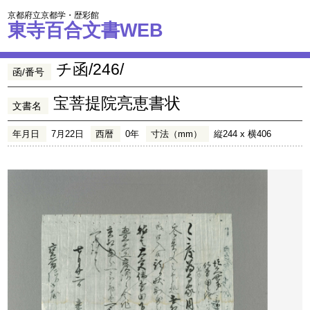
京都府立京都学・歴彩館
東寺百合文書WEB
チ函/246/
函/番号
宝菩提院亮恵書状
文書名
年月日
7月22日
西暦
0年
寸法（mm）
縦244 x 横406