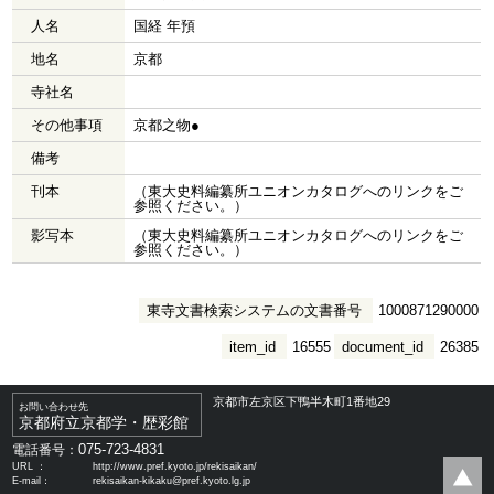
人名
国経 年預
地名
京都
寺社名
その他事項
京都之物●
備考
刊本
（東大史料編纂所ユニオンカタログへのリンクをご
参照ください。）
影写本
（東大史料編纂所ユニオンカタログへのリンクをご
参照ください。）
東寺文書検索システムの文書番号
1000871290000
item_id
16555
document_id
26385
京都市左京区下鴨半木町1番地29
お問い合わせ先
京都府立京都学・歴彩館
075-723-4831
電話番号：
URL ：
http://www.pref.kyoto.jp/rekisaikan/
E-mail：
rekisaikan-kikaku@pref.kyoto.lg.jp