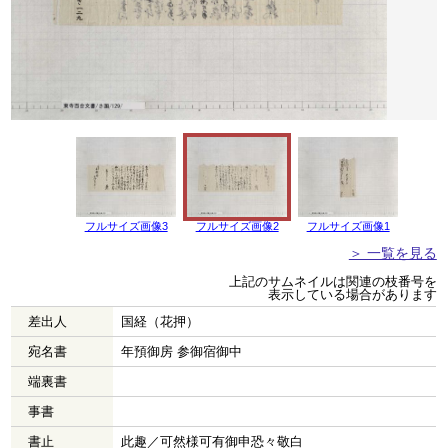
フルサイズ画像3
フルサイズ画像2
フルサイズ画像1
＞ 一覧を見る
上記のサムネイルは関連の枝番号を
表示している場合があります
差出人
国経（花押）
宛名書
年預御房 参御宿御中
端裏書
事書
書止
此趣／可然様可有御申恐々敬白