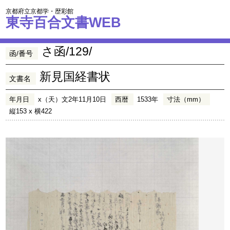
京都府立京都学・歴彩館
東寺百合文書WEB
さ函/129/
函/番号
新見国経書状
文書名
年月日
x（天）文2年11月10日
西暦
1533年
寸法（mm）
縦153 x 横422