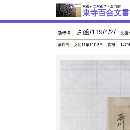
京都府立京都学・歴彩館
東寺百合文書
さ函/119/4/2/
函/番号
文書
年月日
文明11年12月3日
西暦
1479