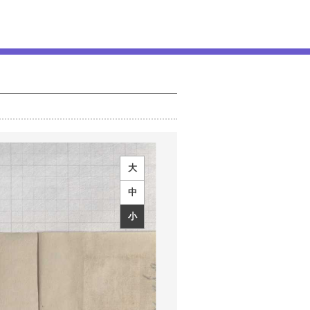
大
中
小