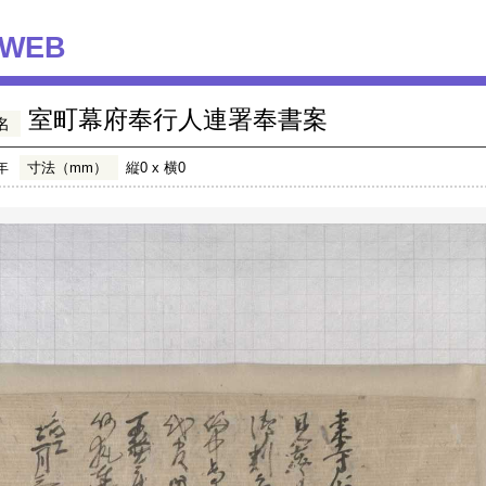
WEB
室町幕府奉行人連署奉書案
名
年
寸法（mm）
縦0 x 横0