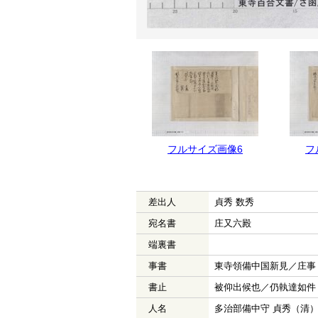
フルサイズ画像6
フ
差出人
貞秀 数秀
宛名書
庄又六殿
端裏書
事書
東寺領備中国新見／庄事
書止
被仰出候也／仍執達如件
人名
多治部備中守 貞秀（清）