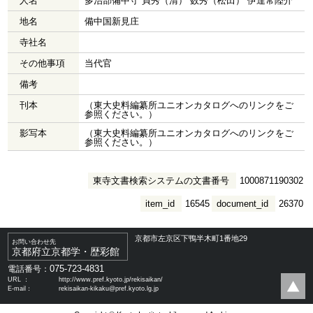
人名
多治部備中守 貞秀（清） 数秀（松田） 伊達常陸介
地名
備中国新見庄
寺社名
その他事項
当代官
備考
刊本
（東大史料編纂所ユニオンカタログへのリンクをご
参照ください。）
影写本
（東大史料編纂所ユニオンカタログへのリンクをご
参照ください。）
東寺文書検索システムの文書番号
1000871190302
item_id
16545
document_id
26370
京都市左京区下鴨半木町1番地29
お問い合わせ先
京都府立京都学・歴彩館
075-723-4831
電話番号：
URL ：
http://www.pref.kyoto.jp/rekisaikan/
E-mail：
rekisaikan-kikaku@pref.kyoto.lg.jp