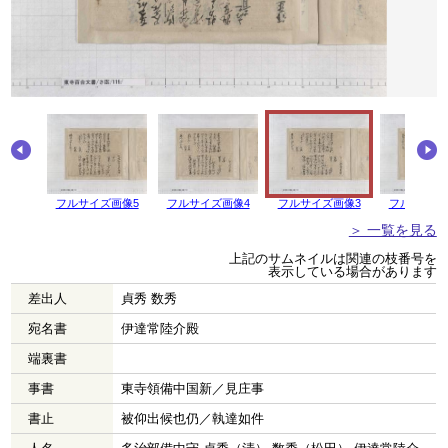
画像6
フルサイズ画像5
フルサイズ画像4
フルサイズ画像3
フルサイズ
＞ 一覧を見る
上記のサムネイルは関連の枝番号を
表示している場合があります
差出人
貞秀 数秀
宛名書
伊達常陸介殿
端裏書
事書
東寺領備中国新／見庄事
書止
被仰出候也仍／執達如件