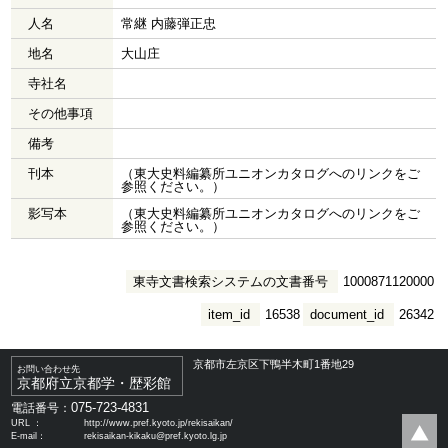
人名
常継 内藤弾正忠
地名
大山庄
寺社名
その他事項
備考
刊本
（東大史料編纂所ユニオンカタログへのリンクをご
参照ください。）
影写本
（東大史料編纂所ユニオンカタログへのリンクをご
参照ください。）
東寺文書検索システムの文書番号
1000871120000
item_id
16538
document_id
26342
京都市左京区下鴨半木町1番地29
お問い合わせ先
京都府立京都学・歴彩館
075-723-4831
電話番号：
URL ：
http://www.pref.kyoto.jp/rekisaikan/
E-mail：
rekisaikan-kikaku@pref.kyoto.lg.jp