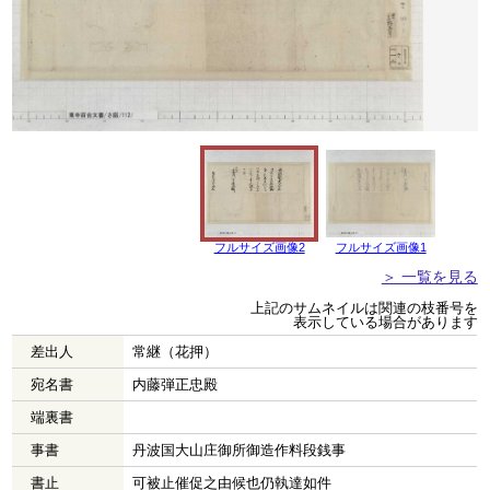
フルサイズ画像2
フルサイズ画像1
＞ 一覧を見る
上記のサムネイルは関連の枝番号を
表示している場合があります
差出人
常継（花押）
宛名書
内藤弾正忠殿
端裏書
事書
丹波国大山庄御所御造作料段銭事
書止
可被止催促之由候也仍執達如件