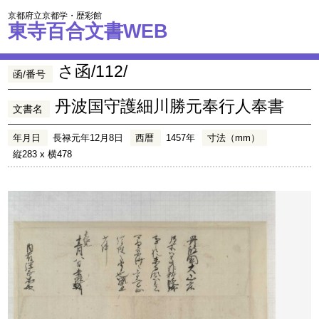
京都府立京都学・歴彩館
東寺百合文書WEB
さ函/112/
函/番号
丹波国守護細川勝元奉行人奉書
文書名
年月日
長禄元年12月8日
西暦
1457年
寸法（mm）
縦283 x 横478