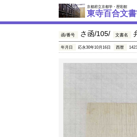
京都府立京都学・歴彩館
東寺百合文書
さ函/105/
函/番号
文書名
年月日
応永30年10月16日
西暦
142