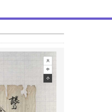
大
中
小