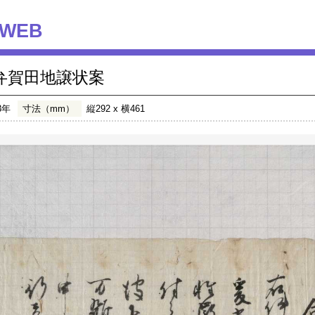
WEB
弁賀田地譲状案
3年
寸法（mm）
縦292 x 横461