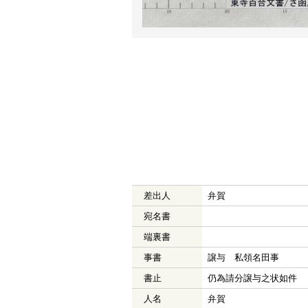
差出人
弁賀
宛名書
端裏書
事書
譲与 私領名田事
書止
仍為請分譲与之状如件
人名
弁賀