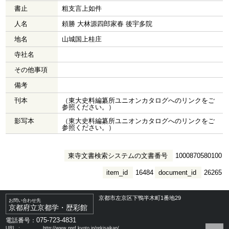
書止
粗支言上如件
人名
頼勝 大林源四郎家春 後宇多院
地名
山城国上桂庄
寺社名
その他事項
備考
刊本
（東大史料編纂所ユニオンカタログへのリンクをご
参照ください。）
影写本
（東大史料編纂所ユニオンカタログへのリンクをご
参照ください。）
東寺文書検索システムの文書番号
1000870580100
item_id
16484
document_id
26265
京都市左京区下鴨半木町1番地29
お問い合わせ先
京都府立京都学・歴彩館
075-723-4831
電話番号：
URL ：
http://www.pref.kyoto.jp/rekisaikan/