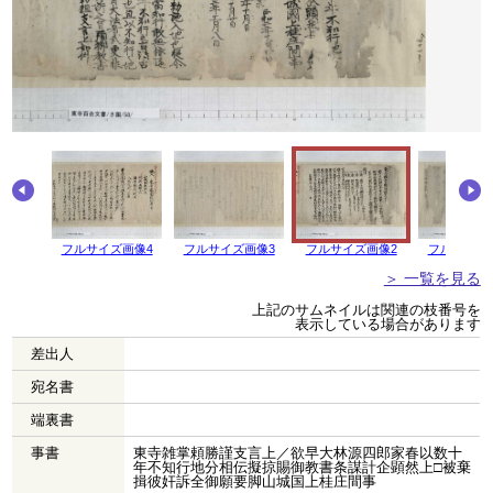
画像5
フルサイズ画像4
フルサイズ画像3
フルサイズ画像2
フルサイズ
＞ 一覧を見る
上記のサムネイルは関連の枝番号を
表示している場合があります
差出人
宛名書
端裏書
事書
東寺雑掌頼勝謹支言上／欲早大林源四郎家春以数十
年不知行地分相伝擬掠賜御教書条謀計企顕然上□被棄
揖彼奸訴全御願要脚山城国上桂庄間事