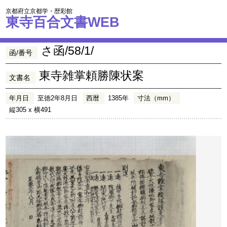
京都府立京都学・歴彩館
東寺百合文書WEB
さ函/58/1/
函/番号
東寺雑掌頼勝陳状案
文書名
年月日
至徳2年8月日
西暦
1385年
寸法（mm）
縦305 x 横491