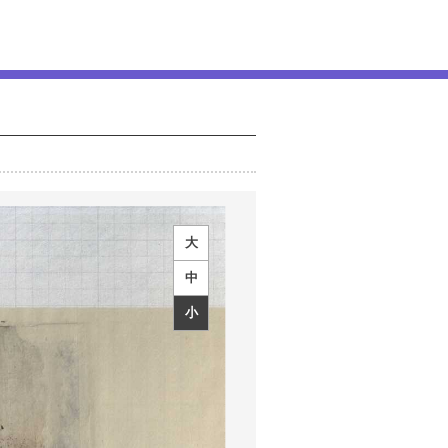
大
中
小