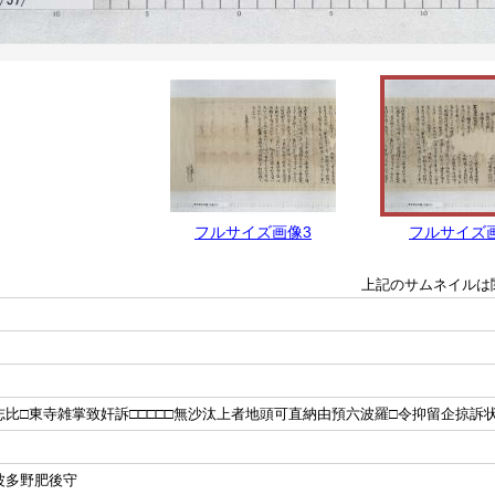
フルサイズ画像3
フルサイズ
上記のサムネイルは
志比□東寺雑掌致奸訴□□□□□無沙汰上者地頭可直納由預六波羅□令抑留企掠訴
波多野肥後守