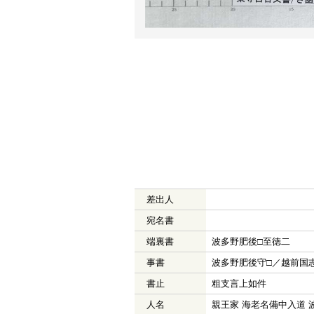
差出人
宛名書
端裏書
波多野肥後□至徳二
事書
波多野肥後守□／越前国
書止
粗支言上如件
人名
親王家 海老名備中入道 