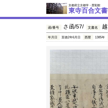
京都府立京都学・歴彩館
東寺百合文書
さ函/57/
越
函/番号
文書名
年月日
至徳2年6月日
西暦
1385年