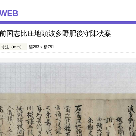
WEB
前国志比庄地頭波多野肥後守陳状案
寸法（mm）
縦283 x 横781