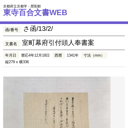
京都府立京都学・歴彩館
東寺百合文書WEB
さ函/13/2/
函/番号
室町幕府引付頭人奉書案
文書名
年月日
暦応4年12月18日
西暦
1341年
寸法（mm）
縦279 x 横336