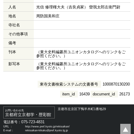
人名
光信 修理権大夫（吉良貞家） 曽我太郎左衛門尉
地名
周防国美和庄
寺社名
その他事項
備考
刊本
（東大史料編纂所ユニオンカタログへのリンクをご
参照ください。）
影写本
（東大史料編纂所ユニオンカタログへのリンクをご
参照ください。）
東寺文書検索システムの文書番号
1000870130200
item_id
16439
document_id
26173
京都市左京区下鴨半木町1番地29
お問い合わせ先
京都府立京都学・歴彩館
075-723-4831
電話番号：
URL ：
http://www.pref.kyoto.jp/rekisaikan/
E-mail：
rekisaikan-kikaku@pref.kyoto.lg.jp