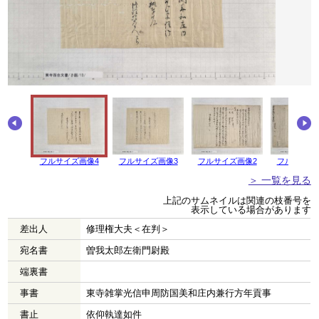
フルサイズ画像4
フルサイズ画像3
フルサイズ画像2
フルサイズ
＞ 一覧を見る
上記のサムネイルは関連の枝番号を
表示している場合があります
差出人
修理権大夫＜在判＞
宛名書
曽我太郎左衛門尉殿
端裏書
事書
東寺雑掌光信申周防国美和庄内兼行方年貢事
書止
依仰執達如件