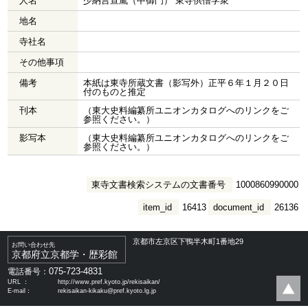
人名
少納言宣胤（中御門） 東寺供僧学衆
地名
寺社名
その他事項
備考
本紙は東寺所蔵文書（影写外）正平６年１月２０日
付のものと推定
刊本
（東大史料編纂所ユニオンカタログへのリンクをご
参照ください。）
影写本
（東大史料編纂所ユニオンカタログへのリンクをご
参照ください。）
東寺文書検索システムの文書番号
1000860990000
item_id
16413
document_id
26136
京都市左京区下鴨半木町1番地29
お問い合わせ先
京都府立京都学・歴彩館
075-723-4831
電話番号：
URL ：
http://www.pref.kyoto.jp/rekisaikan/
E-mail：
rekisaikan-kikaku@pref.kyoto.lg.jp