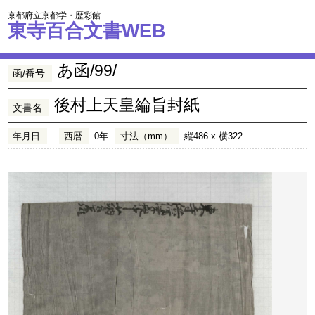
京都府立京都学・歴彩館
東寺百合文書WEB
あ函/99/
函/番号
後村上天皇綸旨封紙
文書名
年月日
西暦
0年
寸法（mm）
縦486 x 横322