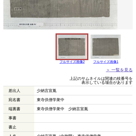
フルサイズ画像2
フルサイズ画像1
＞ 一覧を見る
上記のサムネイルは関連の枝番号を
表示している場合があります
差出人
少納言宣胤
宛名書
東寺供僧学衆中
端裏書
東寺供僧学衆中 少納言宣胤
事書
書止