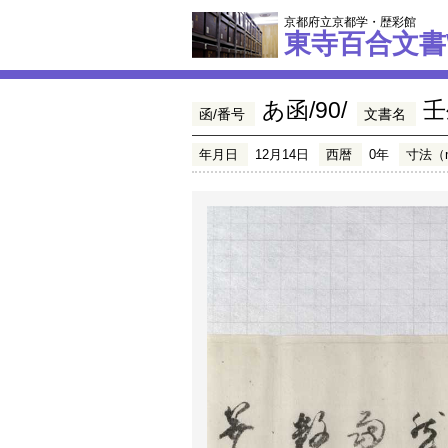
京都府立京都学・歴彩館
東寺百合文書
あ函/90/
壬
函/番号
文書名
年月日
12月14日
西暦
0年
寸法（