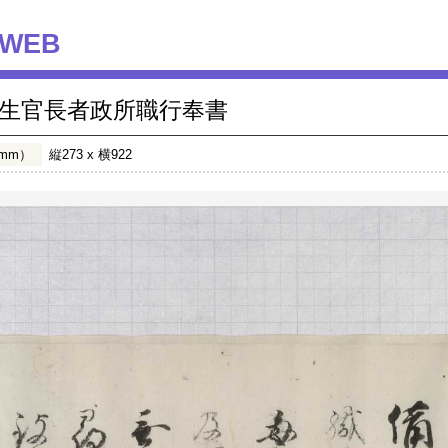
WEB
生官長者政所職行奉書
mm）
縦273 x 横922