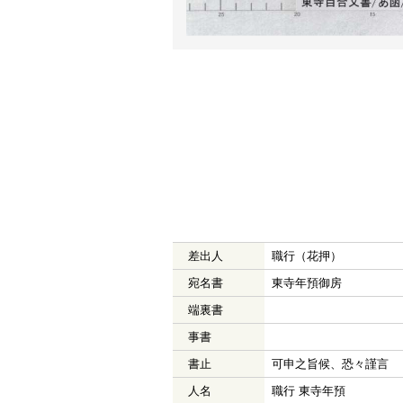
差出人
職行（花押）
宛名書
東寺年預御房
端裏書
事書
書止
可申之旨候、恐々謹言
人名
職行 東寺年預