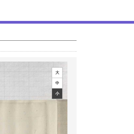
大
中
小