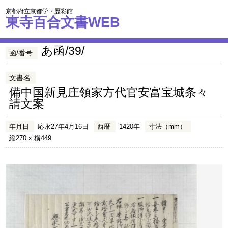
京都府立京都学・歴彩館
東寺百合文書WEB
あ函/39/
函/番号
文書名
備中国新見庄領家方代官安富宝城条々
請文案
年月日
応永27年4月16日
西暦
1420年
寸法（mm）
縦270 x 横449