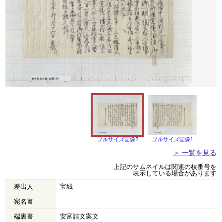
フルサイズ画像2
フルサイズ画像1
＞ 一覧を見る
上記のサムネイルは関連の枝番号を
表示している場合があります
差出人
宝城
宛名書
端裏書
安富請文案文