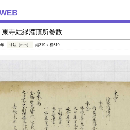
WEB
東寺結縁灌頂所巻数
5年
寸法（mm）
縦319 x 横519