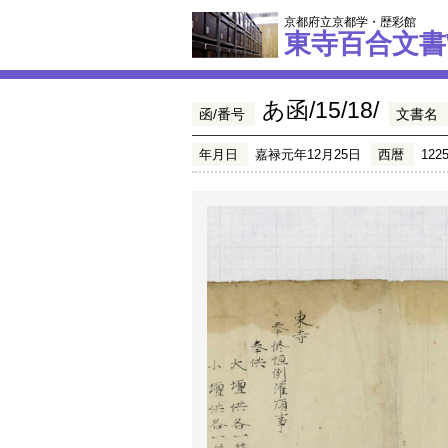
京都府立京都学・歴彩館
東寺百合文書
あ函/15/18/
函/番号
文書名
年月日
嘉禄元年12月25日
西暦
122