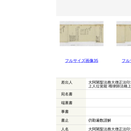
フルサイズ画像36
フルサイズ画像35
フル
差出人
大阿闍梨法務大僧正法印
上人位覚能 権律師法橋
宛名書
端裏書
事書
書止
仍勤遍数謹解
人名
大阿闍梨法務大僧正法印