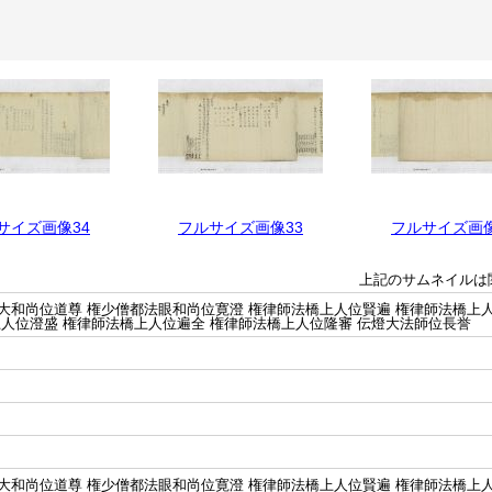
サイズ画像34
フルサイズ画像33
フルサイズ画像
上記のサムネイルは
大和尚位道尊 権少僧都法眼和尚位寛澄 権律師法橋上人位賢遍 権律師法橋上人
上人位澄盛 権律師法橋上人位遍全 権律師法橋上人位隆審 伝燈大法師位長誉
大和尚位道尊 権少僧都法眼和尚位寛澄 権律師法橋上人位賢遍 権律師法橋上人