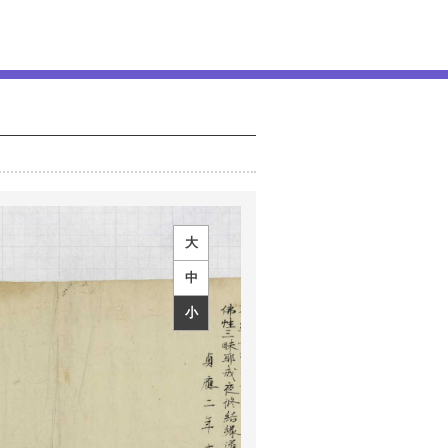
大
中
小