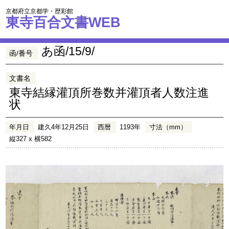
京都府立京都学・歴彩館
東寺百合文書WEB
あ函/15/9/
函/番号
文書名
東寺結縁灌頂所巻数并灌頂者人数注進
状
年月日
建久4年12月25日
西暦
1193年
寸法（mm）
縦327 x 横582