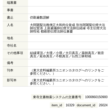
端裏書
事書
書止
仍勤遍数謹解
人名
大阿闍梨法務僧正大和尚位覚成 別当阿闍梨伝燈大法
師位賢清 上座威儀師伝燈大法師位経縁 寺主伝燈大法
師性祐 都維那伝燈法師位兼慶
地名
寺社名
その他事項
結縁灌頂／大壇／小壇／大日真言／薬師真言／観音
真言／延命真言／不動真言／仏性三昧耶戒
備考
刊本
（東大史料編纂所ユニオンカタログへのリンクをご
参照ください。）
影写本
（東大史料編纂所ユニオンカタログへのリンクをご
参照ください。）
東寺文書検索システムの文書番号
1000860150900
item_id
16329
document_id
26024