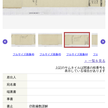
画像47
フルサイズ画像46
フルサイズ画像45
フルサイズ画像44
フルサイズ画
＞ 一覧を見る
上記のサムネイルは関連の枝番号を
表示している場合があります
差出人
宛名書
端裏書
事書
書止
仍勤遍数謹解