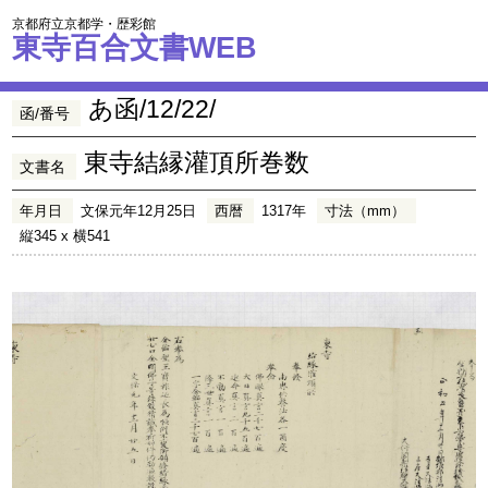
京都府立京都学・歴彩館
東寺百合文書WEB
あ函/12/22/
函/番号
東寺結縁灌頂所巻数
文書名
年月日
文保元年12月25日
西暦
1317年
寸法（mm）
縦345 x 横541