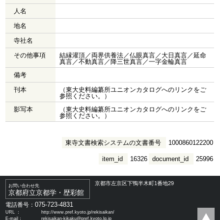
人名
地名
寺社名
その他事項
結縁灌頂／両界供養法／仏眼真言／大日真言／延命
真言／不動真言／降三世真言／一字金輪真言
備考
刊本
（東大史料編纂所ユニオンカタログへのリンクをご
参照ください。）
影写本
（東大史料編纂所ユニオンカタログへのリンクをご
参照ください。）
東寺文書検索システムの文書番号
1000860122200
item_id
16326
document_id
25996
京都市左京区下鴨半木町1番地29
お問い合わせ先
京都府立京都学・歴彩館
075-723-4831
電話番号：
URL ：
http://www.pref.kyoto.jp/rekisaikan/
E-mail：
rekisaikan-kikaku@pref.kyoto.lg.jp