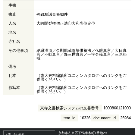
事書
書止
殊致精誠奉修如件
人名
大阿闍梨権僧正法印大和尚位定位
地名
寺社名
その他事項
結縁灌頂／金剛胎蔵両壇供養法／仏眼真言／大日真
言／不動真言／降三世真言／一字金輪真言／三昧耶
戒
備考
刊本
（東大史料編纂所ユニオンカタログへのリンクをご
参照ください。）
影写本
（東大史料編纂所ユニオンカタログへのリンクをご
参照ください。）
東寺文書検索システムの文書番号
1000860121000
item_id
16326
document_id
25984
京都市左京区下鴨半木町1番地29
お問い合わせ先