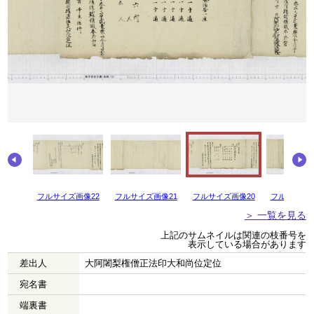
画像23
フルサイズ画像22
フルサイズ画像21
フルサイズ画像20
フルサイズ画
＞ 一覧を見る
上記のサムネイルは関連の枝番号を
表示している場合があります
差出人
大阿闍梨権僧正法印大和尚位定位
宛名書
端裏書