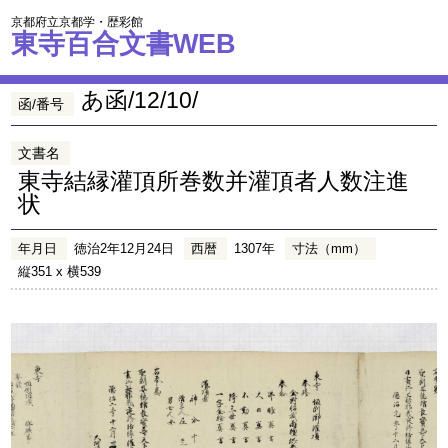
京都府立京都学・歴彩館
東寺百合文書WEB
あ函/12/10/
函/番号
文書名
東寺結縁灌頂所巻数并灌頂者人数注進
状
年月日
徳治2年12月24日
西暦
1307年
寸法（mm）
縦351 x 横539