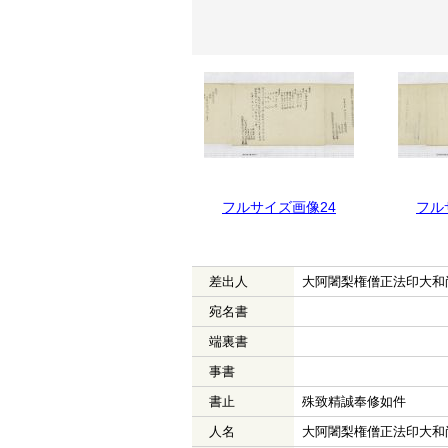
フルサイズ画像25
フルサイズ画像24
フル
差出人
大阿闍梨権僧正法印大和
宛名書
端裏書
事書
書止
殊致精誠奉修如件
人名
大阿闍梨権僧正法印大和