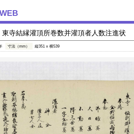
WEB
東寺結縁灌頂所巻数并灌頂者人数注進状
年
寸法（mm）
縦351 x 横539