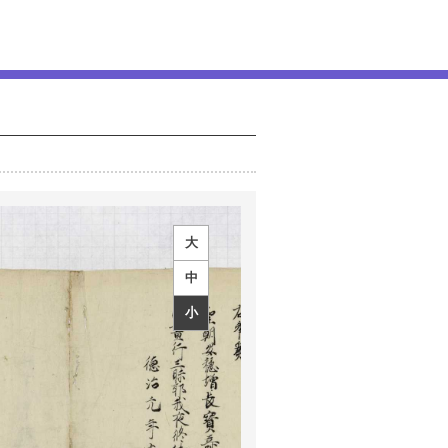
大
中
小