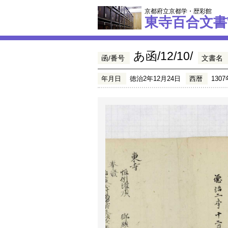
京都府立京都学・歴彩館
東寺百合文書
あ函/12/10/
函/番号
文書名
年月日
徳治2年12月24日
西暦
1307