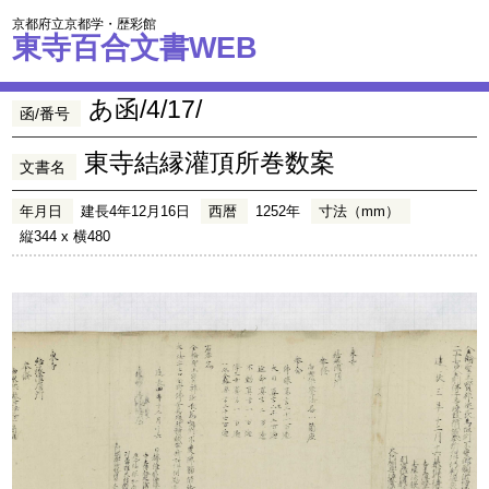
京都府立京都学・歴彩館
東寺百合文書WEB
あ函/4/17/
函/番号
東寺結縁灌頂所巻数案
文書名
年月日
建長4年12月16日
西暦
1252年
寸法（mm）
縦344 x 横480