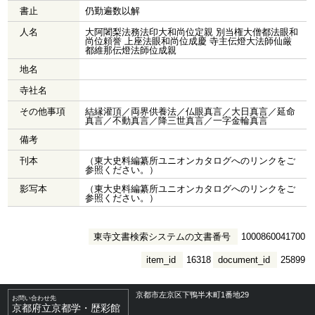
書止
仍勤遍数以解
人名
大阿闍梨法務法印大和尚位定親 別当権大僧都法眼和
尚位頼誉 上座法眼和尚位成慶 寺主伝燈大法師仙厳
都維那伝燈法師位成親
地名
寺社名
その他事項
結縁灌頂／両界供養法／仏眼真言／大日真言／延命
真言／不動真言／降三世真言／一字金輪真言
備考
刊本
（東大史料編纂所ユニオンカタログへのリンクをご
参照ください。）
影写本
（東大史料編纂所ユニオンカタログへのリンクをご
参照ください。）
東寺文書検索システムの文書番号
1000860041700
item_id
16318
document_id
25899
京都市左京区下鴨半木町1番地29
お問い合わせ先
京都府立京都学・歴彩館