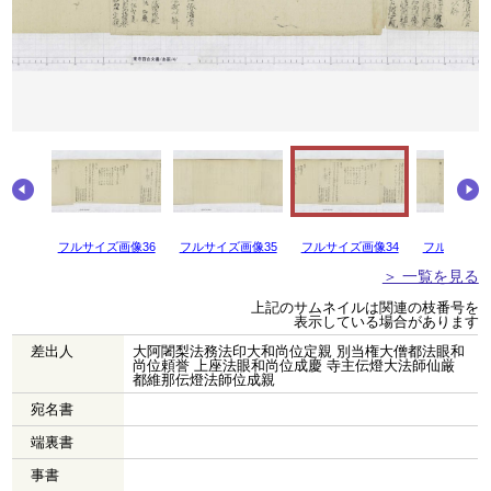
画像37
フルサイズ画像36
フルサイズ画像35
フルサイズ画像34
フルサイズ画
＞ 一覧を見る
上記のサムネイルは関連の枝番号を
表示している場合があります
差出人
大阿闍梨法務法印大和尚位定親 別当権大僧都法眼和
尚位頼誉 上座法眼和尚位成慶 寺主伝燈大法師仙厳
都維那伝燈法師位成親
宛名書
端裏書
事書