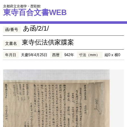
京都府立京都学・歴彩館
東寺百合文書WEB
あ函/2/1/
函/番号
東寺伝法供家牒案
文書名
年月日
天慶5年4月25日
西暦
942年
寸法（mm）
縦0 x 横0