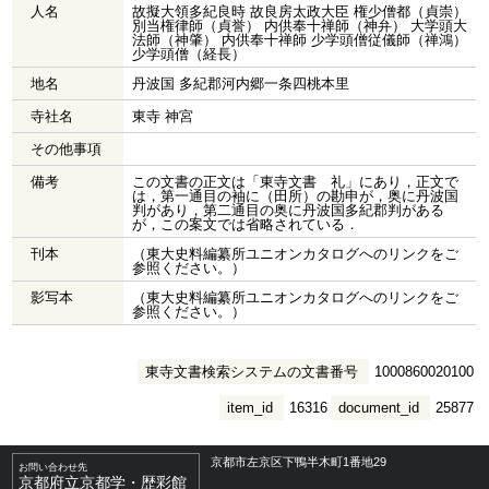
人名
故擬大領多紀良時 故良房太政大臣 権少僧都（貞崇）
別当権律師（貞誉） 内供奉十禅師（神弁） 大学頭大
法師（神肇） 内供奉十禅師 少学頭僧従儀師（禅鴻）
少学頭僧（経長）
地名
丹波国 多紀郡河内郷一条四桃本里
寺社名
東寺 神宮
その他事項
備考
この文書の正文は「東寺文書 礼」にあり，正文で
は，第一通目の袖に（田所）の勘申が，奥に丹波国
判があり，第二通目の奥に丹波国多紀郡判がある
が，この案文では省略されている．
刊本
（東大史料編纂所ユニオンカタログへのリンクをご
参照ください。）
影写本
（東大史料編纂所ユニオンカタログへのリンクをご
参照ください。）
東寺文書検索システムの文書番号
1000860020100
item_id
16316
document_id
25877
京都市左京区下鴨半木町1番地29
お問い合わせ先
京都府立京都学・歴彩館