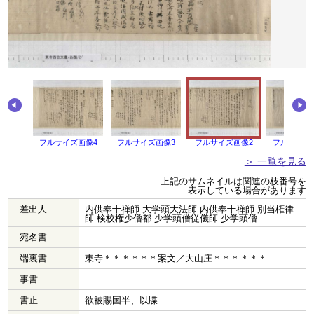
フルサイズ画像4
フルサイズ画像3
フルサイズ画像2
フルサイズ
＞ 一覧を見る
上記のサムネイルは関連の枝番号を
表示している場合があります
差出人
内供奉十禅師 大学頭大法師 内供奉十禅師 別当権律
師 検校権少僧都 少学頭僧従儀師 少学頭僧
宛名書
端裏書
東寺＊＊＊＊＊＊案文／大山庄＊＊＊＊＊＊
事書
書止
欲被賜国半、以牒