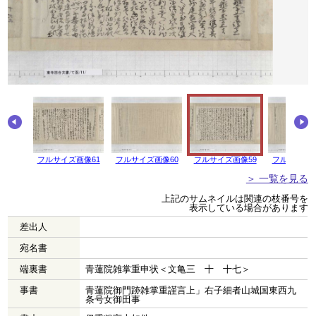
画像62
フルサイズ画像61
フルサイズ画像60
フルサイズ画像59
フルサイズ画
＞ 一覧を見る
上記のサムネイルは関連の枝番号を
表示している場合があります
差出人
宛名書
端裏書
青蓮院雑掌重申状＜文亀三 十 十七＞
事書
青蓮院御門跡雑掌重謹言上」右子細者山城国東西九
条号女御田事