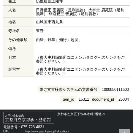
書止
仍重粗言上如件
人名
日野僧正 宝篋院（足利義詮） 大御堂 鹿苑院（足利
義満） 尊道親王 普廣院（足利義教）
地名
山城国東西九条
寺社名
東寺
その他事項
由緒」雑掌」知行」越度」
備考
刊本
（東大史料編纂所ユニオンカタログへのリンクをご
参照ください。）
影写本
（東大史料編纂所ユニオンカタログへのリンクをご
参照ください。）
東寺文書検索システムの文書番号
1000850111600
item_id
16311
document_id
25804
京都市左京区下鴨半木町1番地29
お問い合わせ先
京都府立京都学・歴彩館
075-723-4831
電話番号：
URL ：
http://www.pref.kyoto.jp/rekisaikan/