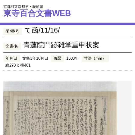
京都府立京都学・歴彩館
東寺百合文書WEB
て函/11/16/
函/番号
青蓮院門跡雑掌重申状案
文書名
年月日
文亀3年10月日
西暦
1503年
寸法（mm）
縦270 x 横461