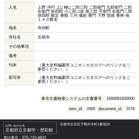
人名
上野 浄円 上□ 柳□ 二郎三郎 二郎衛門 九郎衛門 二郎
右衛門 弥四郎 小三郎 □栄 孫三郎 平衛門 右衛門二郎
弥四郎 敬定 乗観 三河 備前 乗門 下野 筑後 乗林 他
１４０数名
地名
寺内町
寺社名
宝相寺
その他事項
備考
刊本
（東大史料編纂所ユニオンカタログへのリンクをご
参照ください。）
影写本
（東大史料編纂所ユニオンカタログへのリンクをご
参照ください。）
東寺文書検索システムの文書番号
1000081830000
item_id
2005
document_id
2578
京都市左京区下鴨半木町1番地29
お問い合わせ先
京都府立京都学・歴彩館
075-723-4831
電話番号：