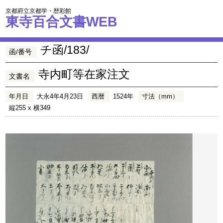
京都府立京都学・歴彩館
東寺百合文書WEB
チ函/183/
函/番号
寺内町等在家注文
文書名
年月日
大永4年4月23日
西暦
1524年
寸法（mm）
縦255 x 横349