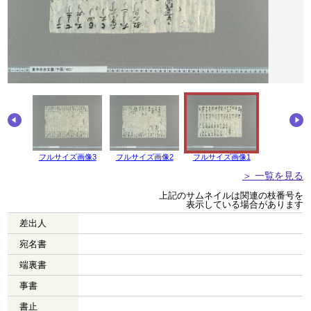
画像4
フルサイズ画像3
フルサイズ画像2
フルサイズ画像1
＞ 一覧を見る
上記のサムネイルは関連の枝番号を
表示している場合があります
差出人
宛名書
端裏書
事書
書止