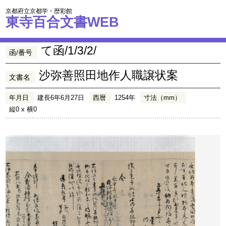
京都府立京都学・歴彩館
東寺百合文書WEB
て函/1/3/2/
函/番号
沙弥善照田地作人職譲状案
文書名
年月日
建長6年6月27日
西暦
1254年
寸法（mm）
縦0 x 横0