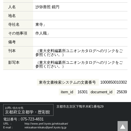
人名
沙弥善照 鏡円
地名
寺社名
東寺」
その他事項
作人職」
備考
刊本
（東大史料編纂所ユニオンカタログへのリンクをご
参照ください。）
影写本
（東大史料編纂所ユニオンカタログへのリンクをご
参照ください。）
東寺文書検索システムの文書番号
1000850010302
item_id
16301
document_id
25639
京都市左京区下鴨半木町1番地29
お問い合わせ先
京都府立京都学・歴彩館
075-723-4831
電話番号：
URL ：
http://www.pref.kyoto.jp/rekisaikan/
E-mail：
rekisaikan-kikaku@pref.kyoto.lg.jp