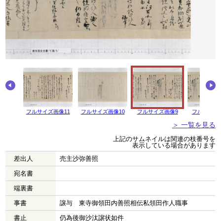
画像12
フルサイズ画像11
フルサイズ画像10
フルサイズ画像9
フルサイズ
＞ 一覧を見る
上記のサムネイルは関連の枝番号を
表示している場合があります
差出人
売主沙弥善照
宛名書
端裏書
事書
譲与 東寺御領田内善照相伝私領田作人職事
書止
仍為後御沙汰譲状如件