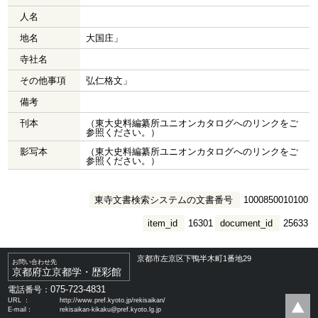
人名
地名
大国庄」
寺社名
その他事項
弘仁格文」
備考
刊本
（東大史料編纂所ユニオンカタログへのリンクをご
参照ください。）
影写本
（東大史料編纂所ユニオンカタログへのリンクをご
参照ください。）
東寺文書検索システムの文書番号
1000850010100
item_id
16301
document_id
25633
京都市左京区下鴨半木町1番地29
お問い合わせ先
京都府立京都学・歴彩館
075-723-4831
電話番号：
URL ：
http://www.pref.kyoto.jp/rekisaikan/
E-mail：
rekisaikan-kikaku@pref.kyoto.lg.jp