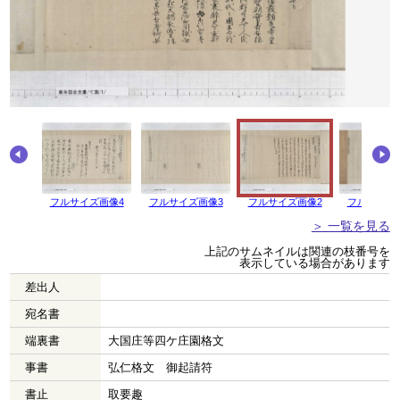
画像5
フルサイズ画像4
フルサイズ画像3
フルサイズ画像2
フルサイズ
＞ 一覧を見る
上記のサムネイルは関連の枝番号を
表示している場合があります
差出人
宛名書
端裏書
大国庄等四ケ庄園格文
事書
弘仁格文 御起請符
書止
取要趣