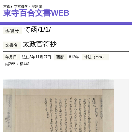
京都府立京都学・歴彩館
東寺百合文書WEB
て函/1/1/
函/番号
太政官符抄
文書名
年月日
弘仁3年11月27日
西暦
812年
寸法（mm）
縦265 x 横441