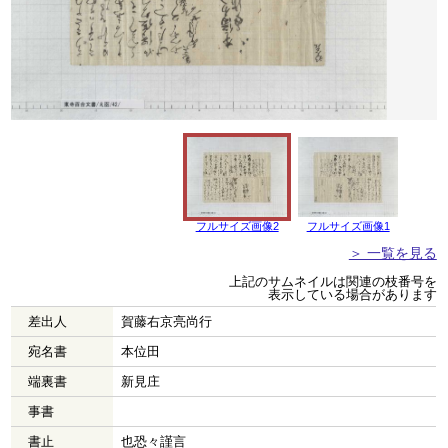
フルサイズ画像2
フルサイズ画像1
＞ 一覧を見る
上記のサムネイルは関連の枝番号を
表示している場合があります
差出人
賀藤右京亮尚行
宛名書
本位田
端裏書
新見庄
事書
書止
也恐々謹言