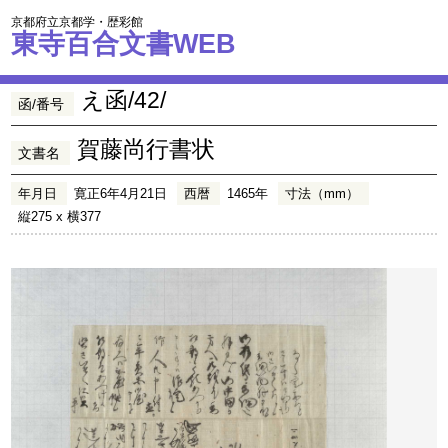
京都府立京都学・歴彩館
東寺百合文書WEB
え函/42/
函/番号
賀藤尚行書状
文書名
年月日
寛正6年4月21日
西暦
1465年
寸法（mm）
縦275 x 横377