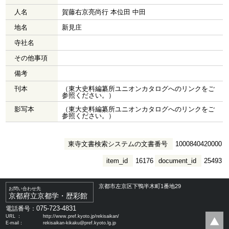
人名
賀藤右京亮尚行 本位田 中田
地名
新見庄
寺社名
その他事項
備考
刊本
（東大史料編纂所ユニオンカタログへのリンクをご
参照ください。）
影写本
（東大史料編纂所ユニオンカタログへのリンクをご
参照ください。）
東寺文書検索システムの文書番号
1000840420000
item_id
16176
document_id
25493
京都市左京区下鴨半木町1番地29
お問い合わせ先
京都府立京都学・歴彩館
075-723-4831
電話番号：
URL ：
http://www.pref.kyoto.jp/rekisaikan/
E-mail：
rekisaikan-kikaku@pref.kyoto.lg.jp