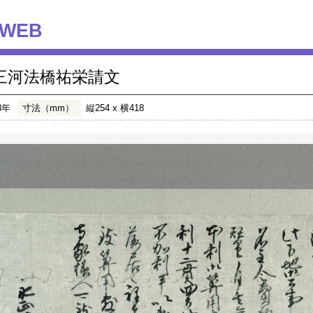
WEB
三河法橋祐栄請文
3年
寸法（mm）
縦254 x 横418