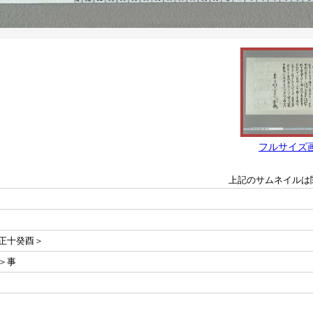
フルサイズ
上記のサムネイルは
正十癸酉＞
＞事