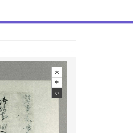
大
中
小