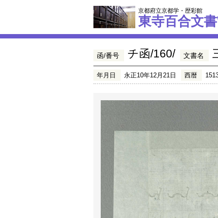
京都府立京都学・歴彩館
東寺百合文書
チ函/160/
函/番号
文書名
年月日
永正10年12月21日
西暦
151