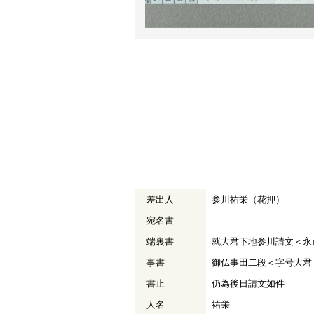
差出人
参川祐栄（花押）
宛名書
端裏書
就大君下地参川請文＜永
事書
御仏事田二段＜字号大君
書止
仍為後日請文如件
人名
祐栄