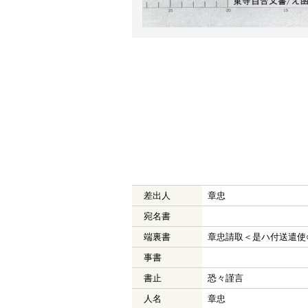
差出人
章忠
宛名書
端裏書
章忠請取＜是ハ付送遣使
事書
書止
恐々謹言
人名
章忠