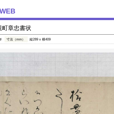
WEB
親町章忠書状
年
寸法（mm）
縦289 x 横409