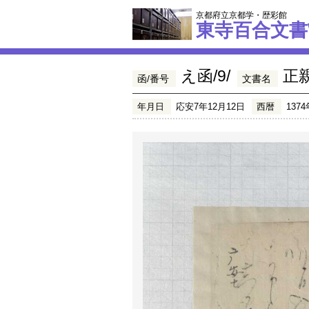
京都府立京都学・歴彩館
東寺百合文書
え函/9/
正
函/番号
文書名
年月日
応安7年12月12日
西暦
1374