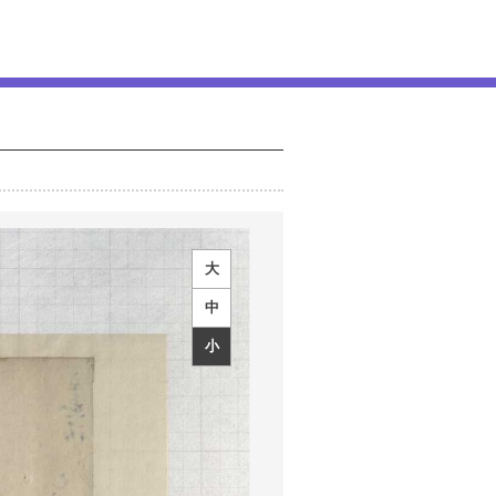
大
中
小