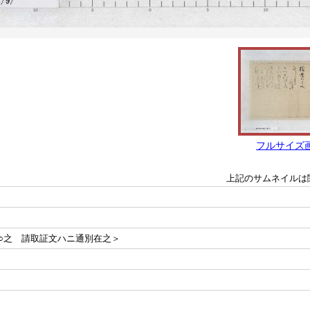
フルサイズ
上記のサムネイルは
○之 請取証文ハニ通別在之＞