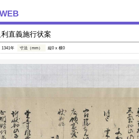
WEB
足利直義施行状案
1341年
寸法（mm）
縦0 x 横0