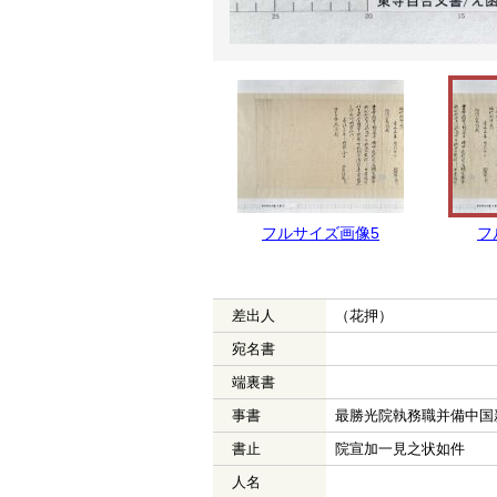
フルサイズ画像5
フ
差出人
（花押）
宛名書
端裏書
事書
最勝光院執務職并備中国
書止
院宣加一見之状如件
人名