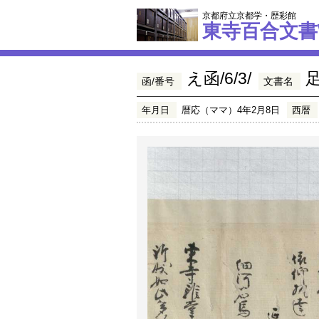
京都府立京都学・歴彩館
東寺百合文書
え函/6/3/
函/番号
文書名
年月日
暦応（ママ）4年2月8日
西暦