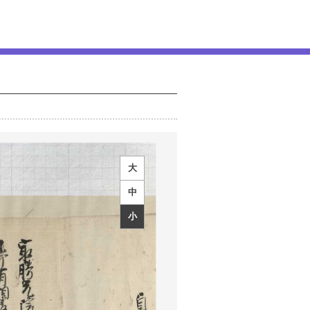
大
中
小