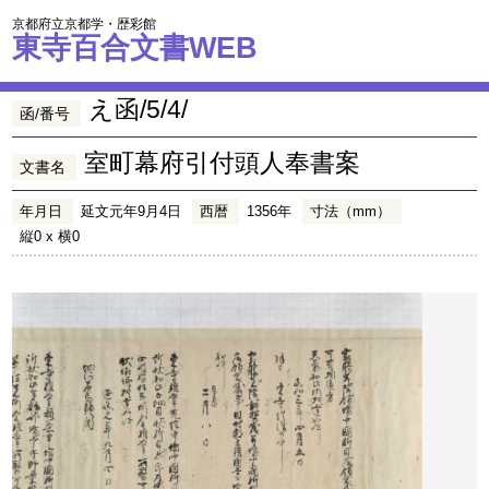
京都府立京都学・歴彩館
東寺百合文書WEB
え函/5/4/
函/番号
室町幕府引付頭人奉書案
文書名
年月日
延文元年9月4日
西暦
1356年
寸法（mm）
縦0 x 横0