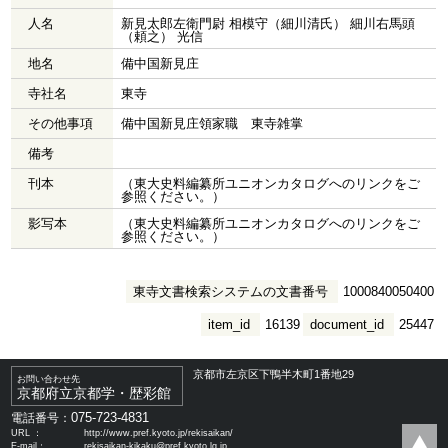
人名
新見太郎左衛門尉 相模守（細川清氏） 細川右馬頭
（頼之） 光信
地名
備中国新見庄
寺社名
東寺
その他事項
備中国新見庄領家職 東寺雑掌
備考
刊本
（東大史料編纂所ユニオンカタログへのリンクをご
参照ください。）
影写本
（東大史料編纂所ユニオンカタログへのリンクをご
参照ください。）
東寺文書検索システムの文書番号
1000840050400
item_id
16139
document_id
25447
京都市左京区下鴨半木町1番地29
お問い合わせ先
京都府立京都学・歴彩館
075-723-4831
電話番号：
URL ：
http://www.pref.kyoto.jp/rekisaikan/
E-mail：
rekisaikan-kikaku@pref.kyoto.lg.jp