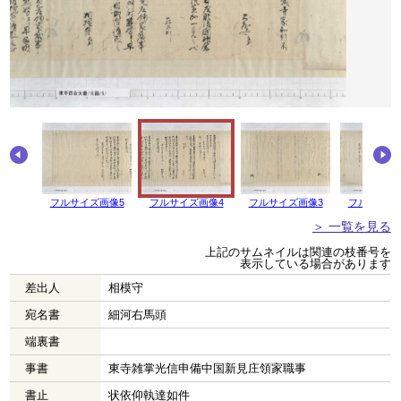
フルサイズ画像5
フルサイズ画像4
フルサイズ画像3
フルサイズ
＞ 一覧を見る
上記のサムネイルは関連の枝番号を
表示している場合があります
差出人
相模守
宛名書
細河右馬頭
端裏書
事書
東寺雑掌光信申備中国新見庄領家職事
書止
状依仰執達如件