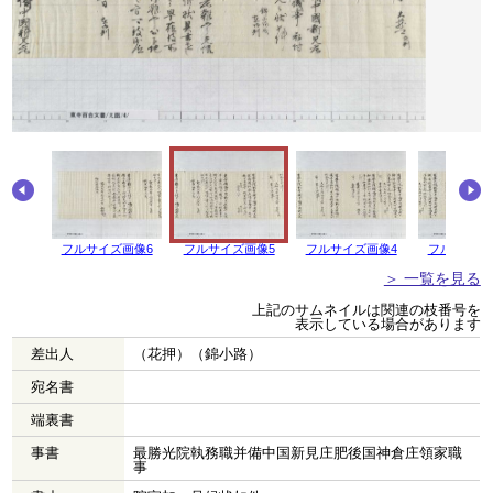
フルサイズ画像6
フルサイズ画像5
フルサイズ画像4
フルサイズ
＞ 一覧を見る
上記のサムネイルは関連の枝番号を
表示している場合があります
差出人
（花押）（錦小路）
宛名書
端裏書
事書
最勝光院執務職并備中国新見庄肥後国神倉庄領家職
事