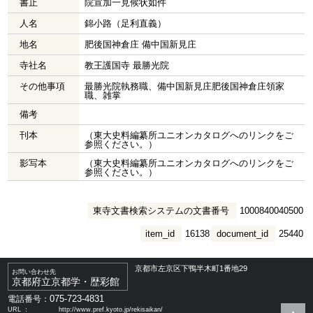
書止
院宣加一見候状如件
人名
錦小路（足利直義）
地名
肥後国神倉庄 備中国新見庄
寺社名
教王護国寺 最勝光院
その他事項
最勝光院執務職、備中国新見庄肥後国神倉庄領家
職、雑掌
備考
刊本
（東大史料編纂所ユニオンカタログへのリンクをご
参照ください。）
影写本
（東大史料編纂所ユニオンカタログへのリンクをご
参照ください。）
東寺文書検索システムの文書番号
1000840040500
item_id
16138
document_id
25440
京都市左京区下鴨半木町1番地29
お問い合わせ先
京都府立京都学・歴彩館
075-723-4831
電話番号：
URL ：
http://www.pref.kyoto.jp/rekisaikan/