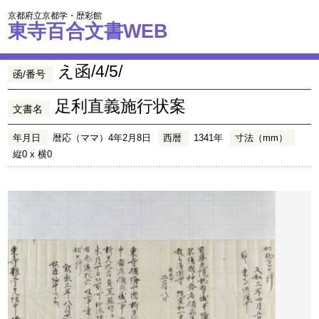
京都府立京都学・歴彩館
東寺百合文書WEB
え函/4/5/
函/番号
足利直義施行状案
文書名
年月日
暦応（ママ）4年2月8日
西暦
1341年
寸法（mm）
縦0 x 横0