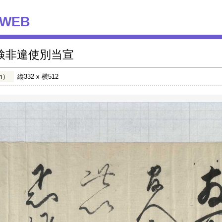
WEB
検非違使別当宣
m）
縦332 x 横512