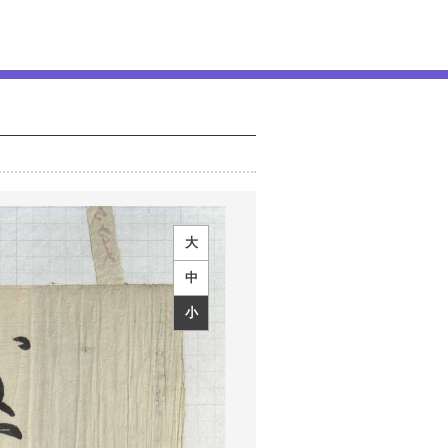
大
中
小