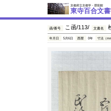
京都府立京都学・歴彩館
東寺百合文書
こ函/113/
函/番号
文書名
年月日
5月6日
西暦
0年
寸法（m