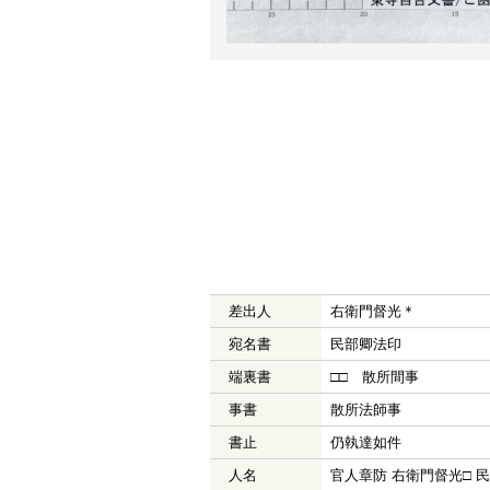
差出人
右衛門督光＊
宛名書
民部卿法印
端裏書
□□ 散所間事
事書
散所法師事
書止
仍執達如件
人名
官人章防 右衛門督光□ 