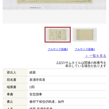
フルサイズ画像2
フルサイズ画像1
＞ 一覧を見る
上記のサムネイルは関連の枝番号を
表示している場合があります
差出人
経親
宛名書
泉涌寺長老
端裏書
□四
事書
安芸国事
書止
被仰下候也仍執達」如件
人名
経親 泉涌寺長老