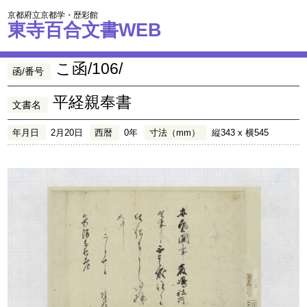
京都府立京都学・歴彩館
東寺百合文書WEB
こ函/106/
函/番号
平経親奉書
文書名
年月日
2月20日
西暦
0年
寸法（mm）
縦343 x 横545