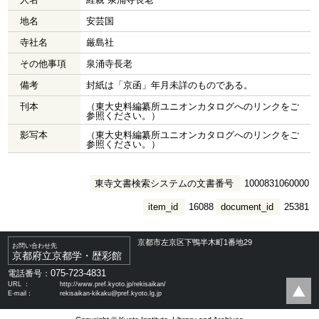
地名
安芸国
寺社名
厳島社
その他事項
泉涌寺長老
備考
封紙は「京函」年月未詳のものである。
刊本
（東大史料編纂所ユニオンカタログへのリンクをご
参照ください。）
影写本
（東大史料編纂所ユニオンカタログへのリンクをご
参照ください。）
東寺文書検索システムの文書番号
1000831060000
item_id
16088
document_id
25381
京都市左京区下鴨半木町1番地29
お問い合わせ先
京都府立京都学・歴彩館
075-723-4831
電話番号：
URL ：
http://www.pref.kyoto.jp/rekisaikan/
E-mail：
rekisaikan-kikaku@pref.kyoto.lg.jp