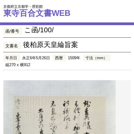
京都府立京都学・歴彩館
東寺百合文書WEB
こ函/100/
函/番号
後柏原天皇綸旨案
文書名
年月日
永正6年5月26日
西暦
1509年
寸法（mm）
縦270 x 横912