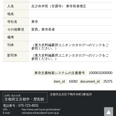
人名
左少弁伊長（甘露寺） 東寺長者僧正
地名
寺社名
東寺
その他事項
変異」東寺長者
備考
刊本
（東大史料編纂所ユニオンカタログへのリンクをご
参照ください。）
影写本
（東大史料編纂所ユニオンカタログへのリンクをご
参照ください。）
東寺文書検索システムの文書番号
1000831000000
item_id
16082
document_id
25375
京都市左京区下鴨半木町1番地29
お問い合わせ先
京都府立京都学・歴彩館
075-723-4831
電話番号：
URL ：
http://www.pref.kyoto.jp/rekisaikan/
E-mail：
rekisaikan-kikaku@pref.kyoto.lg.jp