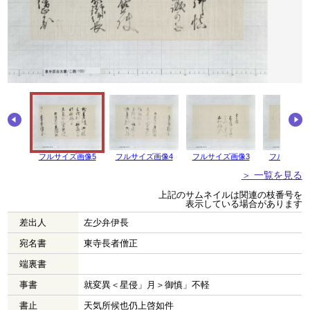
フルサイズ画像5
フルサイズ画像4
フルサイズ画像3
フルサイズ
＞ 一覧を見る
上記のサムネイルは関連の枝番号を
表示している場合があります
差出人
左少弁伊長
宛名書
東寺長者僧正
端裏書
事書
就変異＜星侵」月＞御慎」不軽
書止
天気所候也仍上啓如件