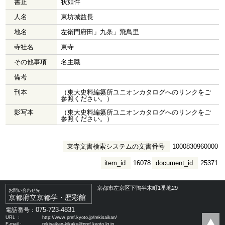
書止
状如件
人名
東坊城益長
地名
左衛門府田」九条」飛鳥里
寺社名
東寺
その他事項
名主職
備考
刊本
（東大史料編纂所ユニオンカタログへのリンクをご
参照ください。）
影写本
（東大史料編纂所ユニオンカタログへのリンクをご
参照ください。）
東寺文書検索システムの文書番号
1000830960000
item_id
16078
document_id
25371
京都市左京区下鴨半木町1番地29
お問い合わせ先
京都府立京都学・歴彩館
075-723-4831
電話番号：
URL ：
http://www.pref.kyoto.jp/rekisaikan/
E-mail：
rekisaikan-kikaku@pref.kyoto.lg.jp