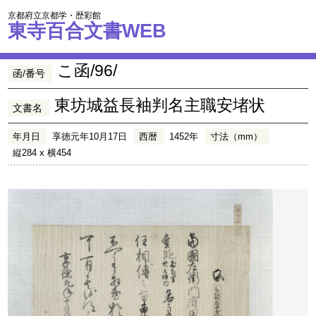
京都府立京都学・歴彩館
東寺百合文書WEB
こ函/96/
函/番号
東坊城益長袖判名主職安堵状
文書名
年月日
享徳元年10月17日
西暦
1452年
寸法（mm）
縦284 x 横454