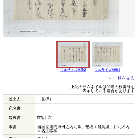
フルサイズ画像2
フルサイズ画像1
＞ 一覧を見る
上記のサムネイルは関連の枝番号を
表示している場合があります
差出人
（花押）
宛名書
端裏書
□九十六
事書
当国左衛門府田之内九条」壱段＜飛鳥里」廿九坪内
＞名主職事