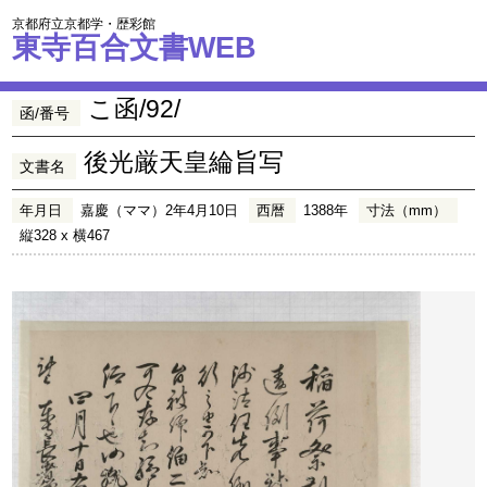
京都府立京都学・歴彩館
東寺百合文書WEB
こ函/92/
函/番号
後光厳天皇綸旨写
文書名
年月日
嘉慶（ママ）2年4月10日
西暦
1388年
寸法（mm）
縦328 x 横467