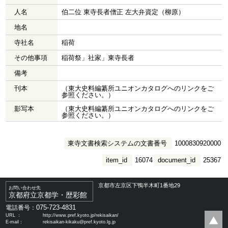
人名
伯二位 東寺長者僧正 左大弁資定（柳原）
地名
寺社名
稲荷
その他事項
稲荷祭」社家」東寺長者
備考
刊本
（東大史料編纂所ユニオンカタログへのリンクをご
参照ください。）
影写本
（東大史料編纂所ユニオンカタログへのリンクをご
参照ください。）
東寺文書検索システムの文書番号
1000830920000
item_id
16074
document_id
25367
京都市左京区下鴨半木町1番地29
お問い合わせ先
京都府立京都学・歴彩館
075-723-4831
電話番号：
URL ：
http://www.pref.kyoto.jp/rekisaikan/
E-mail：
rekisaikan-kikaku@pref.kyoto.lg.jp