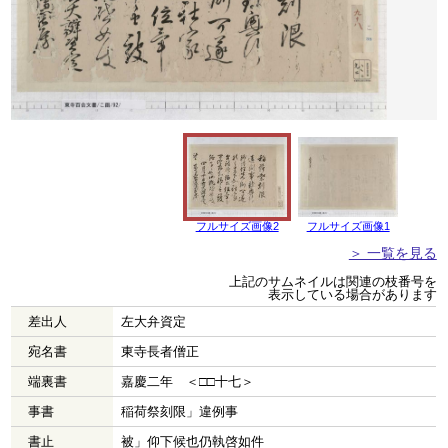
フルサイズ画像2
フルサイズ画像1
＞ 一覧を見る
上記のサムネイルは関連の枝番号を
表示している場合があります
差出人
左大弁資定
宛名書
東寺長者僧正
端裏書
嘉慶二年 ＜□□十七＞
事書
稲荷祭刻限」違例事
書止
被」仰下候也仍執啓如件