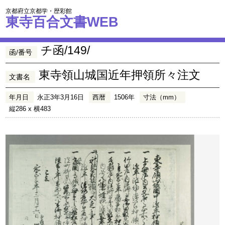
京都府立京都学・歴彩館
東寺百合文書WEB
チ函/149/
函/番号
東寺領山城国近年押領所々注文
文書名
年月日
永正3年3月16日
西暦
1506年
寸法（mm）
縦286 x 横483