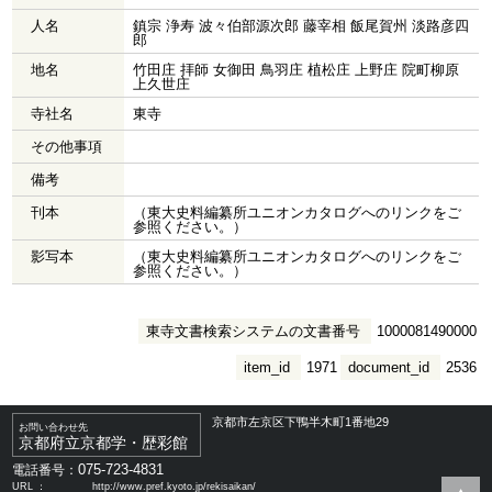
人名
鎮宗 浄寿 波々伯部源次郎 藤宰相 飯尾賀州 淡路彦四
郎
地名
竹田庄 拝師 女御田 鳥羽庄 植松庄 上野庄 院町柳原
上久世庄
寺社名
東寺
その他事項
備考
刊本
（東大史料編纂所ユニオンカタログへのリンクをご
参照ください。）
影写本
（東大史料編纂所ユニオンカタログへのリンクをご
参照ください。）
東寺文書検索システムの文書番号
1000081490000
item_id
1971
document_id
2536
京都市左京区下鴨半木町1番地29
お問い合わせ先
京都府立京都学・歴彩館
075-723-4831
電話番号：
URL ：
http://www.pref.kyoto.jp/rekisaikan/