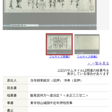
フルサイズ画像2
フルサイズ画像1
＞ 一覧を見る
上記のサムネイルは関連の枝番号を
表示している場合があります
差出人
当寺雑掌鎮宗（花押） 浄寿（花押）
宛名書
端裏書
飯尾賀州方ヘ遣治定＊＜永正三三廿二＞
事書
東寺領山城国中近年押領所事
書止