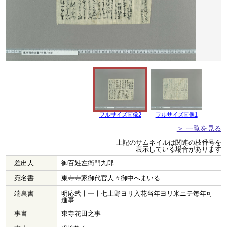
フルサイズ画像2
フルサイズ画像1
＞ 一覧を見る
上記のサムネイルは関連の枝番号を
表示している場合があります
差出人
御百姓左衛門九郎
宛名書
東寺寺家御代官人々御中へまいる
端裏書
明応弐十一十七上野ヨリ入花当年ヨリ米ニテ毎年可
進事
事書
東寺花田之事