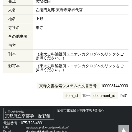
書止
恐惶敬白
人名
左衛門九郎 東寺寺家御代官
地名
上野
寺社名
東寺
その他事項
備考
刊本
（東大史料編纂所ユニオンカタログへのリンクをご
参照ください。）
影写本
（東大史料編纂所ユニオンカタログへのリンクをご
参照ください。）
東寺文書検索システムの文書番号
1000081440000
item_id
1966
document_id
2531
京都市左京区下鴨半木町1番地29
お問い合わせ先
京都府立京都学・歴彩館
075-723-4831
電話番号：
URL ：
http://www.pref.kyoto.jp/rekisaikan/
E-mail：
rekisaikan-kikaku@pref.kyoto.lg.jp