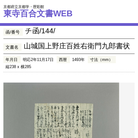
京都府立京都学・歴彩館
東寺百合文書WEB
チ函/144/
函/番号
山城国上野庄百姓右衛門九郎書状
文書名
年月日
明応2年11月17日
西暦
1493年
寸法（mm）
縦238 x 横285