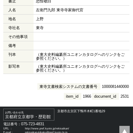
書止
恐惶敬白
人名
左衛門九郎 東寺寺家御代官
地名
上野
寺社名
東寺
その他事項
備考
刊本
（東大史料編纂所ユニオンカタログへのリンクをご
参照ください。）
影写本
（東大史料編纂所ユニオンカタログへのリンクをご
参照ください。）
東寺文書検索システムの文書番号
1000081440000
item_id
1966
document_id
2531
京都市左京区下鴨半木町1番地29
お問い合わせ先
京都府立京都学・歴彩館
075-723-4831
電話番号：
URL ：
http://www.pref.kyoto.jp/rekisaikan/
E-mail：
rekisaikan-kikaku@pref.kyoto.lg.jp