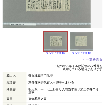
フルサイズ画像2
フルサイズ画像1
＞ 一覧を見る
上記のサムネイルは関連の枝番号を
表示している場合があります
差出人
御百姓左衛門九郎
宛名書
東寺寺家御代官人々御中へまいる
端裏書
明応弐十一十七上野ヨリ入花当年ヨリ米ニテ毎年可
進事
事書
東寺花田之事