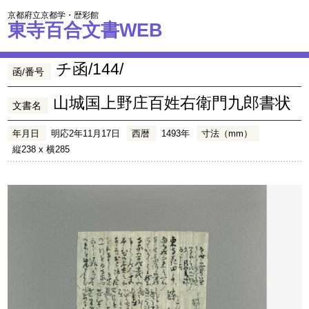
京都府立京都学・歴彩館
東寺百合文書WEB
チ函/144/
函/番号
山城国上野庄百姓右衛門九郎書状
文書名
年月日
明応2年11月17日
西暦
1493年
寸法（mm）
縦238 x 横285