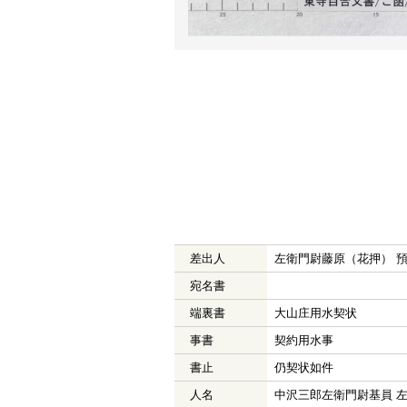
差出人
左衛門尉藤原（花押） 
宛名書
端裏書
大山庄用水契状
事書
契約用水事
書止
仍契状如件
人名
中沢三郎左衛門尉基員 