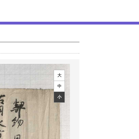
大
中
小