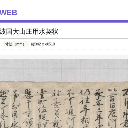
WEB
波国大山庄用水契状
年
寸法（mm）
縦342 x 横510