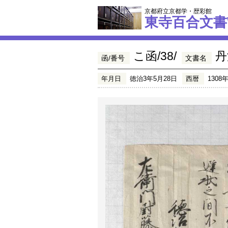
京都府立京都学・歴彩館
東寺百合文書
こ函/38/
丹
函/番号
文書名
年月日
徳治3年5月28日
西暦
1308