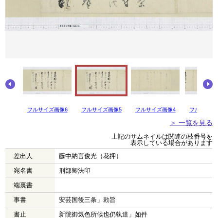
フルサイズ画像6
フルサイズ画像5
フルサイズ画像4
フルサイズ
＞ 一覧を見る
上記のサムネイルは関連の枝番号を
表示している場合があります
差出人
藤中納言俊光（花押）
宛名書
刑部卿法印
端裏書
事書
安芸国後三条」勅旨
書止
新院御気色所候也仍執達」如件