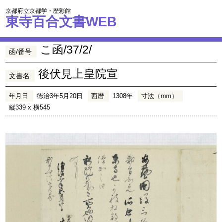
京都府立京都学・歴彩館
東寺百合文書WEB
こ函/37/2/
函/番号
後伏見上皇院宣
文書名
年月日
徳治3年5月20日
西暦
1308年
寸法（mm）
縦339 x 横545