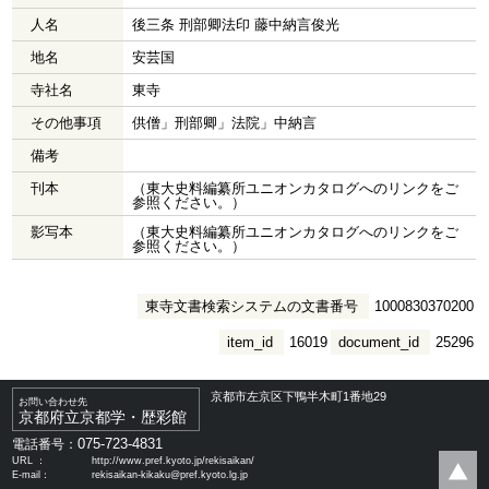
人名
後三条 刑部卿法印 藤中納言俊光
地名
安芸国
寺社名
東寺
その他事項
供僧」刑部卿」法院」中納言
備考
刊本
（東大史料編纂所ユニオンカタログへのリンクをご
参照ください。）
影写本
（東大史料編纂所ユニオンカタログへのリンクをご
参照ください。）
東寺文書検索システムの文書番号
1000830370200
item_id
16019
document_id
25296
京都市左京区下鴨半木町1番地29
お問い合わせ先
京都府立京都学・歴彩館
075-723-4831
電話番号：
URL ：
http://www.pref.kyoto.jp/rekisaikan/
E-mail：
rekisaikan-kikaku@pref.kyoto.lg.jp