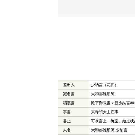
差出人
少納言（花押）
宛名書
大和都維那師
端裏書
殿下御教書＜新少納言奉
事書
東寺領大山庄事
書止
可令言上 御室」給之状
人名
大和都維那師 少納言