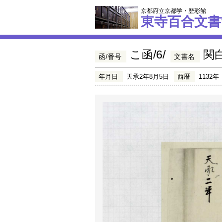
京都府立京都学・歴彩館
東寺百合文書
こ函/6/
関
函/番号
文書名
年月日
天承2年8月5日
西暦
1132年