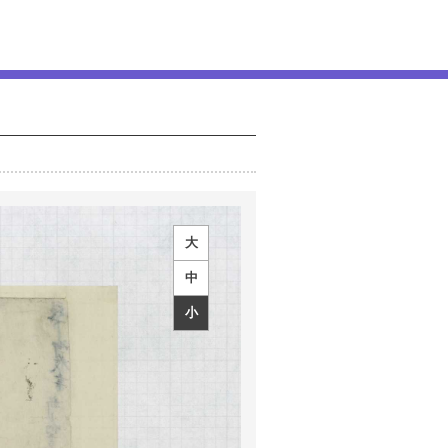
大
中
小