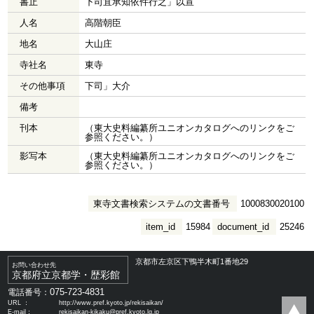
書止
下司宜承知依件行之」以宣
人名
高階朝臣
地名
大山庄
寺社名
東寺
その他事項
下司」大介
備考
刊本
（東大史料編纂所ユニオンカタログへのリンクをご
参照ください。）
影写本
（東大史料編纂所ユニオンカタログへのリンクをご
参照ください。）
東寺文書検索システムの文書番号
1000830020100
item_id
15984
document_id
25246
京都市左京区下鴨半木町1番地29
お問い合わせ先
京都府立京都学・歴彩館
075-723-4831
電話番号：
URL ：
http://www.pref.kyoto.jp/rekisaikan/
E-mail：
rekisaikan-kikaku@pref.kyoto.lg.jp