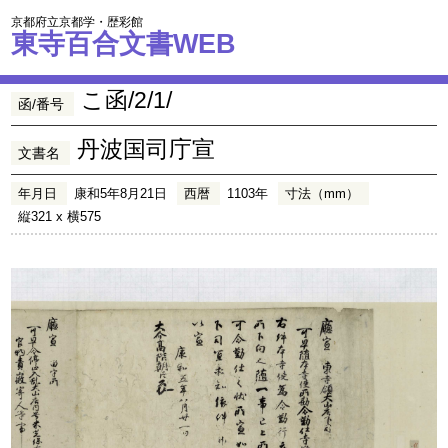
京都府立京都学・歴彩館
東寺百合文書WEB
こ函/2/1/
函/番号
丹波国司庁宣
文書名
年月日
康和5年8月21日
西暦
1103年
寸法（mm）
縦321 x 横575