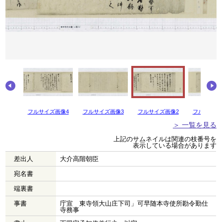
画像5
フルサイズ画像4
フルサイズ画像3
フルサイズ画像2
フルサイズ
＞ 一覧を見る
上記のサムネイルは関連の枝番号を
表示している場合があります
差出人
大介高階朝臣
宛名書
端裏書
事書
庁宣 東寺領大山庄下司」可早随本寺使所勘令勤仕
寺務事