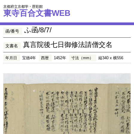
京都府立京都学・歴彩館
東寺百合文書WEB
ふ函/8/7/
函/番号
真言院後七日御修法請僧交名
文書名
年月日
宝徳4年
西暦
1452年
寸法（mm）
縦340 x 横556