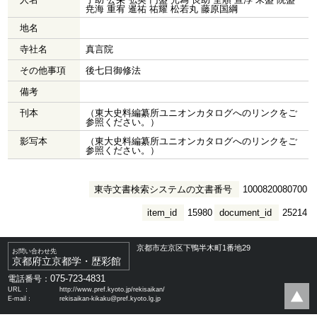
尭海 重宥 暹祐 祐耀 松若丸 藤原国綱
地名
寺社名
真言院
その他事項
後七日御修法
備考
刊本
（東大史料編纂所ユニオンカタログへのリンクをご
参照ください。）
影写本
（東大史料編纂所ユニオンカタログへのリンクをご
参照ください。）
東寺文書検索システムの文書番号
1000820080700
item_id
15980
document_id
25214
京都市左京区下鴨半木町1番地29
お問い合わせ先
京都府立京都学・歴彩館
075-723-4831
電話番号：
URL ：
http://www.pref.kyoto.jp/rekisaikan/
E-mail：
rekisaikan-kikaku@pref.kyoto.lg.jp