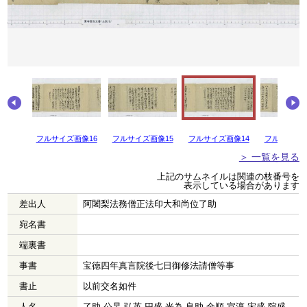
画像17
フルサイズ画像16
フルサイズ画像15
フルサイズ画像14
フルサイズ画
＞ 一覧を見る
上記のサムネイルは関連の枝番号を
表示している場合があります
差出人
阿闍梨法務僧正法印大和尚位了助
宛名書
端裏書
事書
宝徳四年真言院後七日御修法請僧等事
書止
以前交名如件
人名
了助 公杲 弘英 円盛 光為 良助 全順 宣淳 宋盛 院盛