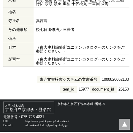
行祐 宗順 頼全 重祐 千代松丸 平重国 栄海
地名
寺社名
真言院
その他事項
後七日御修法／三長者
備考
刊本
（東大史料編纂所ユニオンカタログへのリンクをご
参照ください。）
影写本
（東大史料編纂所ユニオンカタログへのリンクをご
参照ください。）
東寺文書検索システムの文書番号
1000820052100
item_id
15977
document_id
25150
京都市左京区下鴨半木町1番地29
お問い合わせ先
京都府立京都学・歴彩館
075-723-4831
電話番号：
URL ：
http://www.pref.kyoto.jp/rekisaikan/
E-mail：
rekisaikan-kikaku@pref.kyoto.lg.jp