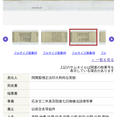
画像51
フルサイズ画像50
フルサイズ画像49
フルサイズ画像48
フルサイズ画
＞ 一覧を見る
上記のサムネイルは関連の枝番号を
表示している場合があります
差出人
阿闍梨僧正法印大和尚位実順
宛名書
端裏書
事書
応永廿二年真言院後七日御修法請僧等事
書止
以前交名等如件
人名
実順 融慶 祐潤 任清 宗舜 公順 聡深 行賢 行賀 聖融