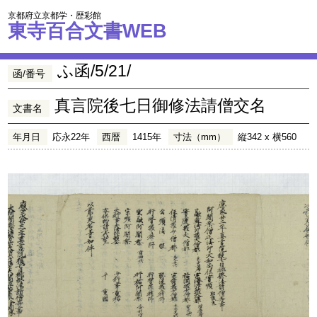
京都府立京都学・歴彩館
東寺百合文書WEB
ふ函/5/21/
函/番号
真言院後七日御修法請僧交名
文書名
年月日
応永22年
西暦
1415年
寸法（mm）
縦342 x 横560