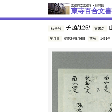
京都府立京都学・歴彩館
東寺百合文書
チ函/125/
函/番号
文書名
年月日
寛正2年5月6日
西暦
1461年