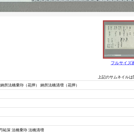
フルサイズ
上記のサムネイルは
 納所法橋乗珎（花押） 納所法橋清増（花押）
乗円祐深 法橋乗珎 法橋清増