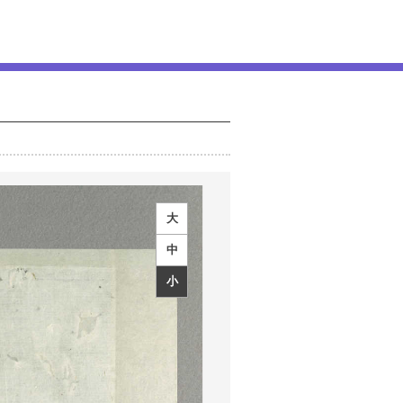
大
中
小