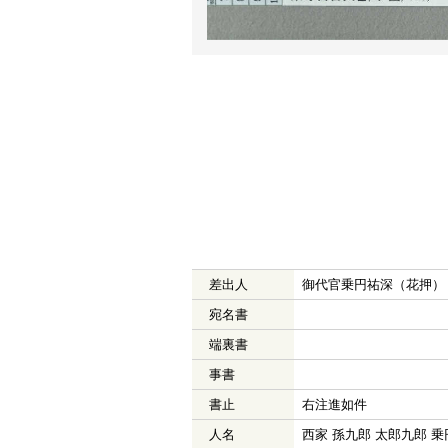
差出人
御代官乗円祐深（花押）
宛名書
端裏書
事書
書止
右注進如件
人名
西家 孫九郎 太郎九郎 